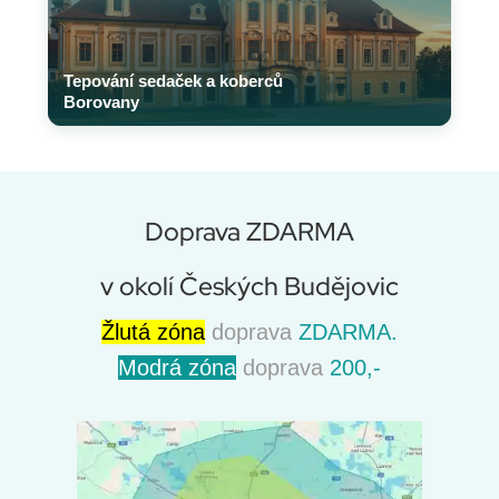
Tepování sedaček a koberců
Borovany
Doprava ZDARMA
v okolí Českých Budějovic
Žlutá zóna
doprava
ZDARMA.
Modrá zóna
doprava
200,-