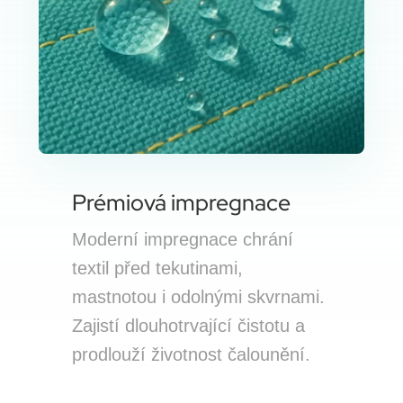
Prémiová impregnace
Moderní impregnace chrání
textil před tekutinami,
mastnotou i odolnými skvrnami.
Zajistí dlouhotrvající čistotu a
prodlouží životnost čalounění.