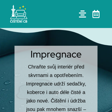
Skip
to
content
Impregnace
Chraňte svůj interiér před
skvrnami a opotřebením.
Impregnace udrží sedačky,
koberce i auto déle čisté a
jako nové. Čištění i údržba
jsou pak mnohem snazší –