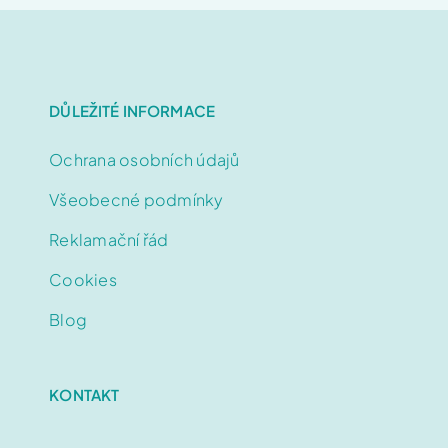
DŮLEŽITÉ INFORMACE
Domů
Ochrana osobních údajů
Čištění sedaček
Všeobecné podmínky
Čištění běžných koberců
Reklamační řád
Cookies
Čištění vlněných koberců
Blog
Čištění pro firmy
KONTAKT
Impregnace