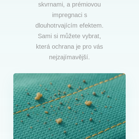
skvrnami, a prémiovou
impregnaci s
dlouhotrvajícím efektem.
Sami si můžete vybrat,
která ochrana je pro vás
nejzajímavější.