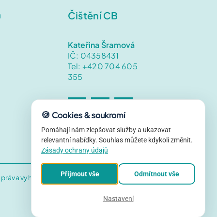
1 750Kč
O nás
Čištění CB
ů
me a vrátíme zpět - doprava po ČB zdarma.
Kateřina Šramová
Poukázky
IČ:
04358431
Tel: +420 704 605
2 750Kč
něného koberce
355
Naše technika
me a vrátíme zpět - doprava po ČB zdarma.
🍪
Cookies & soukromí
Pomáhají nám zlepšovat služby a ukazovat
Reference
relevantní nabídky. Souhlas můžete kdykoli změnit.
Zásady ochrany údajů
2 450Kč
c
Přijmout vše
Odmítnout vše
 práva vyhrazena
Časté otázky
a pro 2 osoby.
Nastavení
e zadat v dalším kroku objednávky