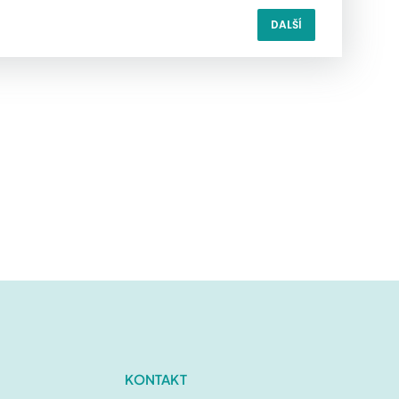
DALŠÍ
Čištění běžných koberců
1 500Kč
Čištění vlněných koberců
)
 dalším kroku objednávky.
pné prostory)
Čištění pro firmy
2 650Kč
Impregnace
 dalším kroku objednávky.
istotami i skvrnami
Objednat Online
KONTAKT
něného koberce