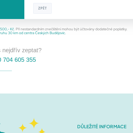
ZPĚT
Koberce
.500,- Kč
. Při nestandardním znečištění mohou být účtovány dodatečné poplatky.
ruhu 30 km od centra Českých Budějovic.
Čištění koberců (bez impregnace
 nejdřív zeptat?
Základní cena za 20 m2, dodatečnou metráž zadáte v
 704 605 355
- Bez stěhování nábytku (čistíme pouze volně přístu
Čištění koberců (vč. impregnace)
Základní cena za 20 m2, dodatečnou metráž zadáte v
- Prémiová impregnace koberců s ochranou před neč
Zobrazit více
DŮLEŽITÉ INFORMACE
Čištění malého orientálního / vl