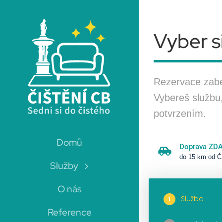
Skip
to
Vyber si
content
Rezervace zabe
Vybereš službu
potvrzením.
Domů
Doprava ZD
do 15 km od Č
Služby
Čištění sedaček
O nás
Odstraníme fleky a vyčistíme sedačky
Služba
1
Reference