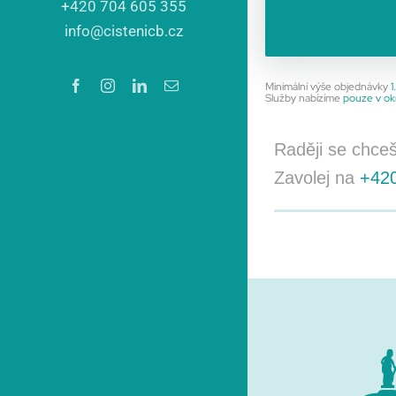
+420 704 605 355
info@cistenicb.cz
Minimální výše objednávky
1
Služby nabízíme
pouze v ok
Raději se chceš
Zavolej na
+420