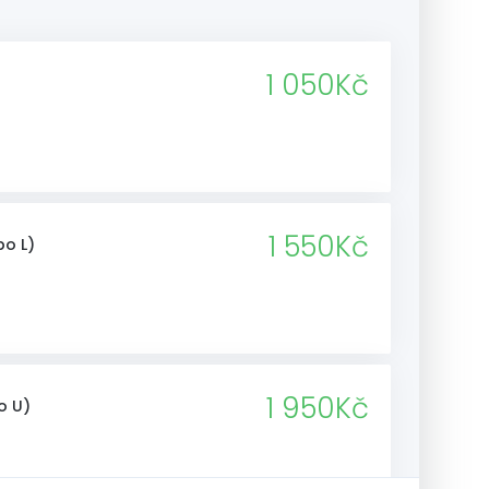
1 050Kč
1 550Kč
bo L)
Domů
1 950Kč
o U)
Čištění sedaček