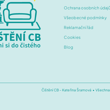
Ochrana osobních údaj
Vlněný koberec o ploše do 6m2 (např. 3*2m)
Všeobecné podmínky
- Koberec v rezervovaný termín vyzvedneme, vyčistí
Reklamační řád
Čištění velkého orientálního / vl
Cookies
Blog
Vlněný koberec o ploše do 12m2 (např. 4*3m)
- Koberec v rezervovaný termín vyzvedneme, vyčistí
Komplet: Sedací souprava + Koberec
Komplet: Malá pohovka + kobere
Čištění CB – Kateřina Šramová • Všechna
V základní ceně zahrnut: koberec do 20 m2 + pohovk
- Křesla, impregnaci a dodatečnou metráž koberce lz