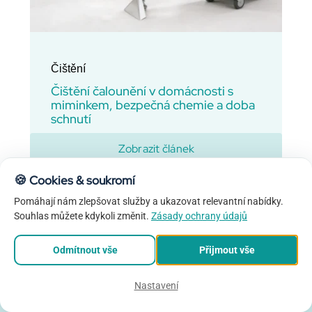
Objednat Online
Čištění
O nás
Čištění čalounění v domácnosti s
miminkem, bezpečná chemie a doba
schnutí
Poukázky
Zobrazit článek
Naše technika
🍪
Cookies & soukromí
Reference
Pomáhají nám zlepšovat služby a ukazovat relevantní nabídky.
Souhlas můžete kdykoli změnit.
Zásady ochrany údajů
Časté otázky
Objednat čištění
Odmítnout vše
Přijmout vše
Nastavení