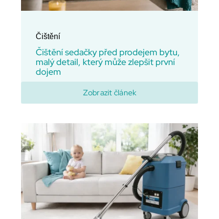
Čištění
Čištění sedačky před prodejem bytu,
malý detail, který může zlepšit první
dojem
Domů
Zobrazit článek
Čištění sedaček
Čištění běžných koberců
Čištění vlněných koberců
Čištění pro firmy
Impregnace