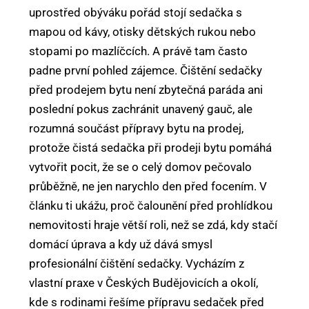
uprostřed obýváku pořád stojí sedačka s
mapou od kávy, otisky dětských rukou nebo
stopami po mazlíčcích. A právě tam často
padne první pohled zájemce. Čištění sedačky
před prodejem bytu není zbytečná paráda ani
poslední pokus zachránit unavený gauč, ale
rozumná součást přípravy bytu na prodej,
protože čistá sedačka při prodeji bytu pomáhá
vytvořit pocit, že se o celý domov pečovalo
průběžně, ne jen narychlo den před focením. V
článku ti ukážu, proč čalounění před prohlídkou
nemovitosti hraje větší roli, než se zdá, kdy stačí
domácí úprava a kdy už dává smysl
profesionální čištění sedačky. Vycházím z
vlastní praxe v Českých Budějovicích a okolí,
kde s rodinami řešíme přípravu sedaček před