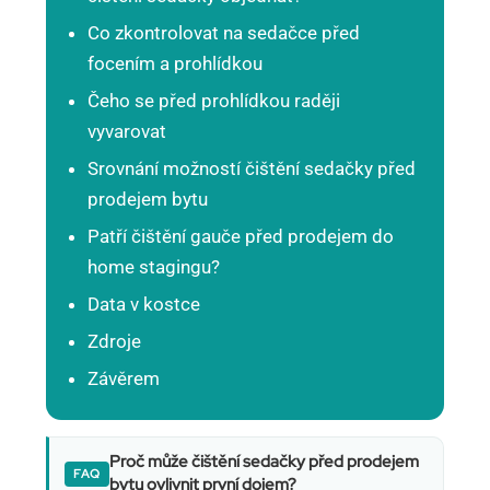
Co zkontrolovat na sedačce před
focením a prohlídkou
Čeho se před prohlídkou raději
vyvarovat
Srovnání možností čištění sedačky před
prodejem bytu
Patří čištění gauče před prodejem do
home stagingu?
Data v kostce
Zdroje
Závěrem
Proč může čištění sedačky před prodejem
bytu ovlivnit první dojem?