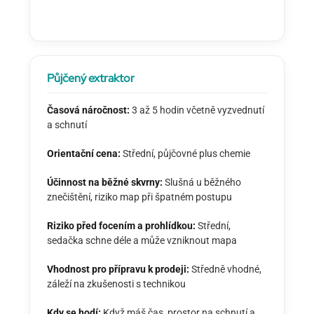
Půjčený extraktor
Časová náročnost:
3 až 5 hodin včetně vyzvednutí
a schnutí
Orientační cena:
Střední, půjčovné plus chemie
Účinnost na běžné skvrny:
Slušná u běžného
znečištění, riziko map při špatném postupu
Riziko před focením a prohlídkou:
Střední,
sedačka schne déle a může vzniknout mapa
Vhodnost pro přípravu k prodeji:
Středně vhodné,
záleží na zkušenosti s technikou
Kdy se hodí:
Když máš čas, prostor na schnutí a