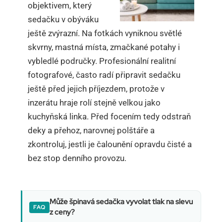
objektivem, který
sedačku v obýváku
ještě zvýrazní. Na fotkách vyniknou světlé
skvrny, mastná místa, zmačkané potahy i
vybledlé područky. Profesionální realitní
fotografové, často radí připravit sedačku
ještě před jejich příjezdem, protože v
inzerátu hraje rolí stejně velkou jako
kuchyňská linka. Před focením tedy odstraň
deky a přehoz, narovnej polštáře a
zkontroluj, jestli je čalounění opravdu čisté a
bez stop denního provozu.
Může špinavá sedačka vyvolat tlak na slevu
z ceny?