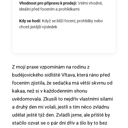
Vhodnost pro přípravu k prodeji:
Velmi vhodné,
ideální před focením a prohlídkami
Kdy se hodí:
Když se blíží focení, prohlídky nebo
chceš jistější výsledek
Z mojí praxe vzpomínám na rodinu z
budějovického sídliště Vltava, která ráno před
focením zjistila, že sedačka má větší skvrnu od
kakaa, než si v každodenním shonu
uvědomovala. Zkusili to nejdřív vlastními silami
a druhý den mi volali, jestli s tím něco zvládnu
udělat ještě týž den. Zvládli jsme, ale příště by
stačilo ozvat se o pár dní dřív a šlo by to bez