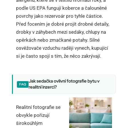
alergenů, které se v textilu hromadí roky, a
podle US EPA fungují koberce a čalouněné
povrchy jako rezervoár pro tyhle částice.
Před focením je dobré projít drobné detaily,
drobky v záhybech mezi sedáky, chlupy na
opěrkách nebo zmačkané potahy. Silné
osvěžovače vzduchu raději vynech, kupující
si je často spojí s tím, že něco zakrývají.
Jak sedačka ovlivní fotografie bytu v
realitní inzerci?
Realitní fotografie se
obvykle pořizují
širokoúhlým