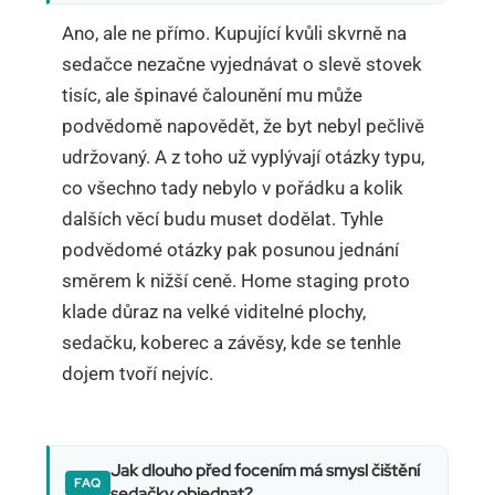
Ano, ale ne přímo. Kupující kvůli skvrně na
sedačce nezačne vyjednávat o slevě stovek
tisíc, ale špinavé čalounění mu může
podvědomě napovědět, že byt nebyl pečlivě
udržovaný. A z toho už vyplývají otázky typu,
co všechno tady nebylo v pořádku a kolik
dalších věcí budu muset dodělat. Tyhle
podvědomé otázky pak posunou jednání
směrem k nižší ceně. Home staging proto
klade důraz na velké viditelné plochy,
sedačku, koberec a závěsy, kde se tenhle
dojem tvoří nejvíc.
Jak dlouho před focením má smysl čištění
sedačky objednat?