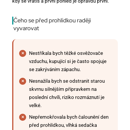
kdy se vrátíš a první pohled je opravdu první.
Čeho se před prohlídkou raději
vyvarovat
Nestříkala bych těžké osvěžovače
vzduchu, kupující si je často spojuje
se zakrýváním zápachu.
Nesnažila bych se odstranit starou
skvrnu silnějším přípravkem na
poslední chvíli, riziko rozmáznutí je
velké.
Nepřemokřovala bych čalounění den
před prohlídkou, vlhká sedačka