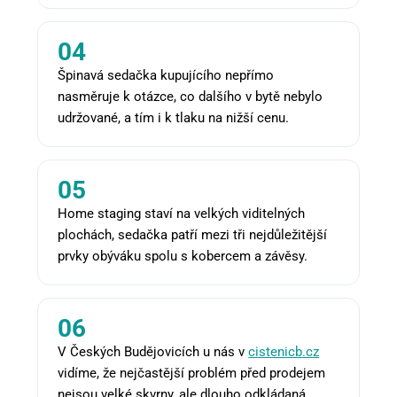
04
Špinavá sedačka kupujícího nepřímo
nasměruje k otázce, co dalšího v bytě nebylo
udržované, a tím i k tlaku na nižší cenu.
05
Home staging staví na velkých viditelných
plochách, sedačka patří mezi tři nejdůležitější
prvky obýváku spolu s kobercem a závěsy.
06
V Českých Budějovicích u nás v
cistenicb.cz
vidíme, že nejčastější problém před prodejem
nejsou velké skvrny, ale dlouho odkládaná