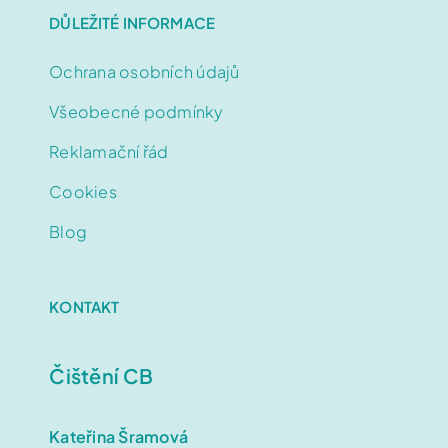
DŮLEŽITÉ INFORMACE
Domů
Ochrana osobních údajů
Čištění sedaček
Všeobecné podmínky
Čištění běžných koberců
Reklamační řád
Cookies
Čištění vlněných koberců
Blog
Čištění pro firmy
KONTAKT
Impregnace
Čištění CB
Objednat Online
O nás
Kateřina Šramová