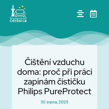
Skip
to
content
Čištění vzduchu
doma: proč při práci
zapínám čističku
Philips PureProtect
30 srpna, 2025