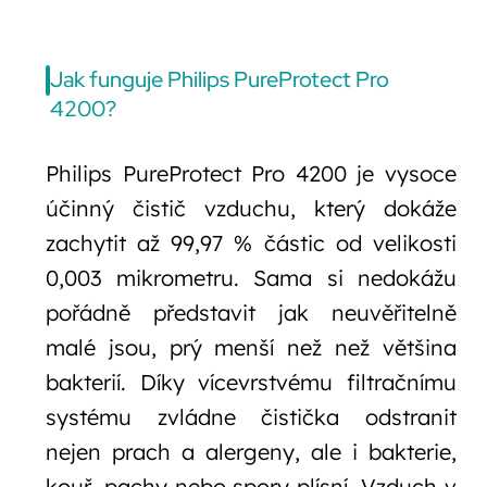
Jak funguje Philips PureProtect Pro
4200?
Philips PureProtect Pro 4200 je vysoce
účinný čistič vzduchu, který dokáže
zachytit až 99,97 % částic od velikosti
0,003 mikrometru. Sama si nedokážu
pořádně představit jak neuvěřitelně
malé jsou, prý menší než než většina
bakterií. Díky vícevrstvému filtračnímu
systému zvládne čistička odstranit
nejen prach a alergeny, ale i bakterie,
kouř, pachy nebo spory plísní. Vzduch v