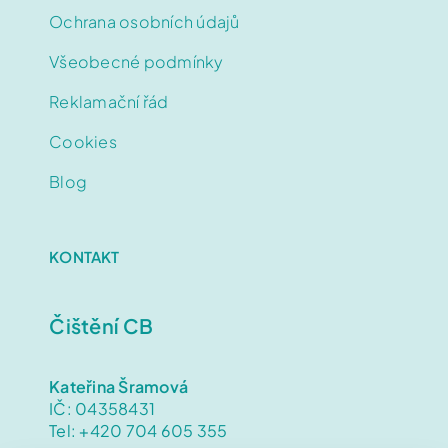
Čištění sedaček
Ochrana osobních údajů
Všeobecné podmínky
Čištění běžných koberců
Reklamační řád
Čištění vlněných koberců
Cookies
Čištění pro firmy
Blog
Impregnace
KONTAKT
Objednat Online
Čištění CB
O nás
Kateřina Šramová
IČ:
04358431
Poukázky
Tel: +420 704 605 355