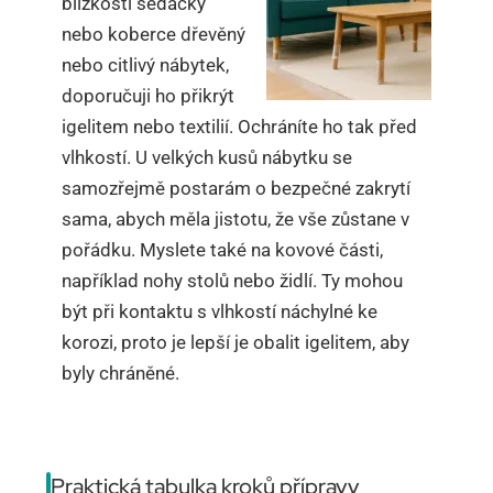
blízkosti sedačky
nebo koberce dřevěný
nebo citlivý nábytek,
doporučuji ho přikrýt
igelitem nebo textilií. Ochráníte ho tak před
vlhkostí. U velkých kusů nábytku se
samozřejmě postarám o bezpečné zakrytí
sama, abych měla jistotu, že vše zůstane v
pořádku. Myslete také na kovové části,
například nohy stolů nebo židlí. Ty mohou
být při kontaktu s vlhkostí náchylné ke
korozi, proto je lepší je obalit igelitem, aby
byly chráněné.
Praktická tabulka kroků přípravy