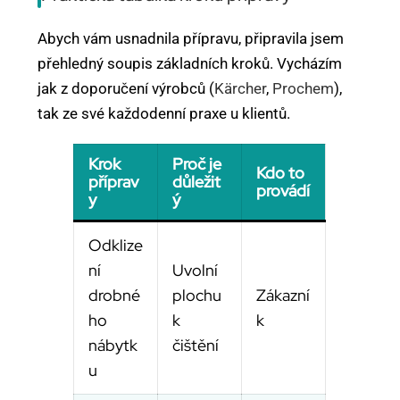
Abych vám usnadnila přípravu, připravila jsem
přehledný soupis základních kroků. Vycházím
jak z doporučení výrobců (
Kärcher
,
Prochem
),
tak ze své každodenní praxe u klientů.
Krok
Proč je
Kdo to
příprav
důležit
provádí
y
ý
Odklize
ní
Uvolní
drobné
plochu
Zákazní
ho
k
k
nábytk
čištění
u