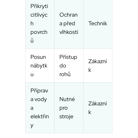
Přikrytí
citlivýc
Ochran
h
a před
Technik
povrch
vlhkostí
ů
Posun
Přístup
Zákazní
nábytk
do
k
u
rohů
Příprav
a vody
Nutné
Zákazní
a
pro
k
elektřin
stroje
y