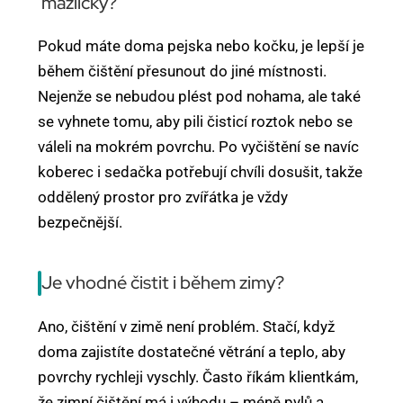
mazlíčky?
Pokud máte doma pejska nebo kočku, je lepší je
během čištění přesunout do jiné místnosti.
Nejenže se nebudou plést pod nohama, ale také
se vyhnete tomu, aby pili čisticí roztok nebo se
váleli na mokrém povrchu. Po vyčištění se navíc
koberec i sedačka potřebují chvíli dosušit, takže
oddělený prostor pro zvířátka je vždy
bezpečnější.
Je vhodné čistit i během zimy?
Ano, čištění v zimě není problém. Stačí, když
doma zajistíte dostatečné větrání a teplo, aby
povrchy rychleji vyschly. Často říkám klientkám,
že zimní čištění má i výhodu – méně pylů a