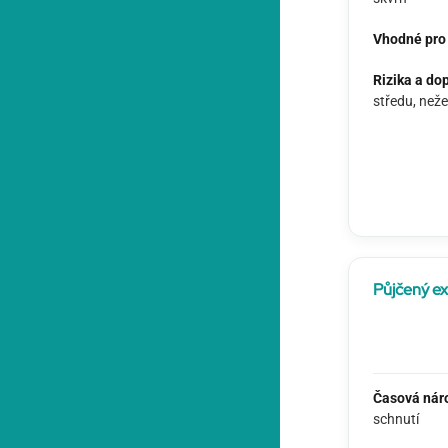
Vhodné pro 
Rizika a do
středu, neže
Půjčený ex
Časová nár
schnutí