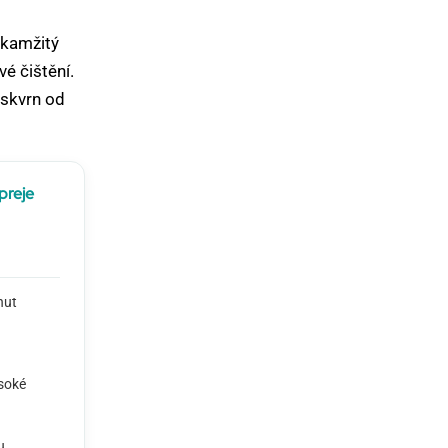
okamžitý
é čištění.
 skvrn od
preje
nut
soké
u