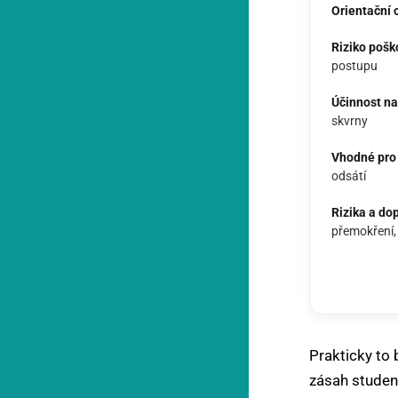
Orientační 
Riziko pošk
postupu
Účinnost na
skvrny
Vhodné pro 
odsátí
Rizika a do
přemokření,
Prakticky to 
zásah studeno