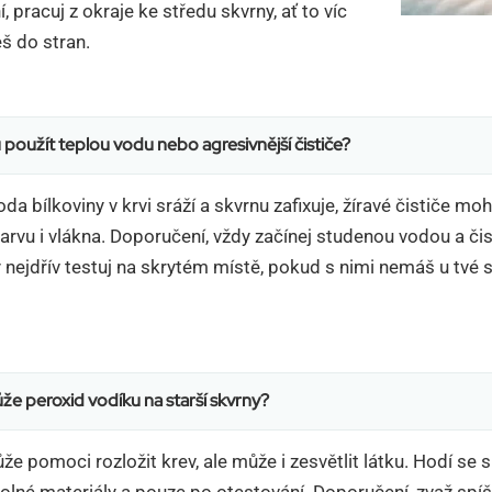
 pracuj z okraje ke středu skvrny, ať to víc
š do stran.
použít teplou vodu nebo agresivnější čističe?
oda bílkoviny v krvi sráží a skvrnu zafixuje, žíravé čističe mo
arvu i vlákna. Doporučení, vždy začínej studenou vodou a čis
 nejdřív testuj na skrytém místě, pokud s nimi nemáš u tvé
.
e peroxid vodíku na starší skvrny?
e pomoci rozložit krev, ale může i zesvětlit látku. Hodí se 
dolné materiály a pouze po otestování. Doporučení, zvaž spí