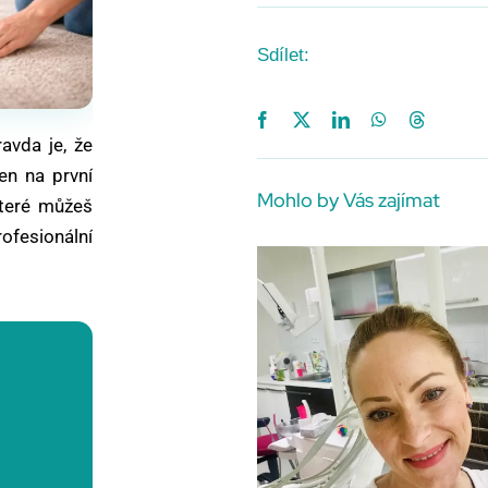
Sdílet:
ravda je, že
en na první
Mohlo by Vás zajímat
které můžeš
ofesionální