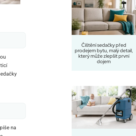
Čištění sedačky před
prodejem bytu, malý detail,
který může zlepšit první
hou
dojem
ticí
 sedačky
spíše na
še