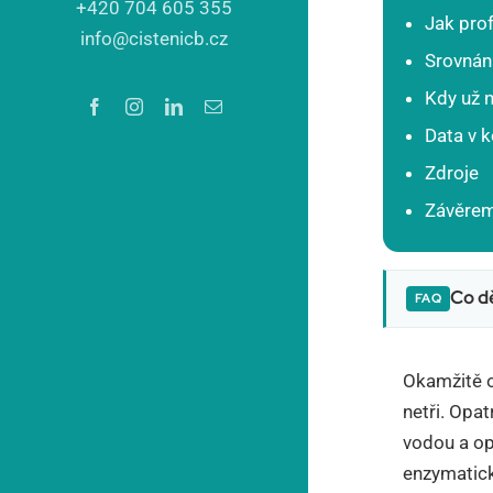
+420 704 605 355
Jak prof
info@cistenicb.cz
Srovnán
Kdy už n
Data v 
Zdroje
Závěre
Co dě
Okamžitě 
netři. Opa
vodou a op
enzymatick