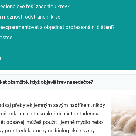
esionálové řeší zaschlou krev?
í možností odstranění krve
eexperimentovat a objednat profesionální čištění?
kostce
m
lat okamžitě, když objevíš krev na sedačce?
odsaj přebytek jemným savým hadříkem, nikdy
trně pokrop jen to konkrétní místo studenou
ět odsávej, můžeš použít i jemné mýdlo nebo
ý prostředek určený na biologické skvrny.