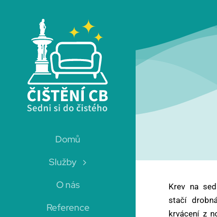
Skip
to
content
Domů
Služby
Čištění sedaček
O nás
Krev na sed
Odstraníme fleky a vyčistíme sedačky
stačí drobn
Reference
krvácení z n