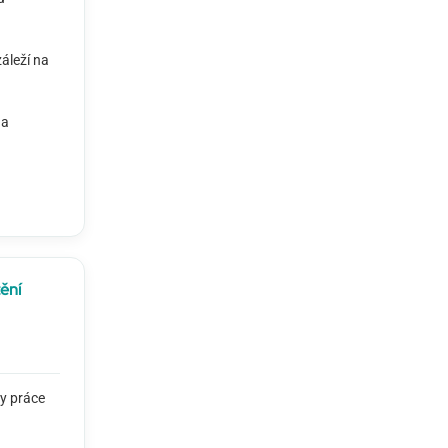
záleží na
na
ění
y práce