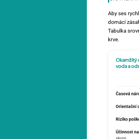
Aby ses rychl
domácí zásah,
Tabulka srovn
krve.
Okamžitý 
voda a ods
Časová nár
Orientační 
Riziko pošk
Účinnost na
skvrn