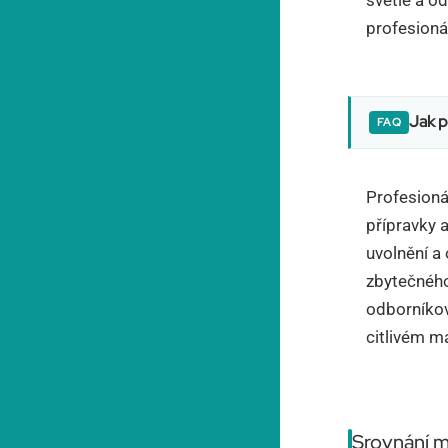
profesioná
Jak p
Profesioná
přípravky 
uvolnění a
zbytečného
odborníkov
citlivém ma
Srovnání m