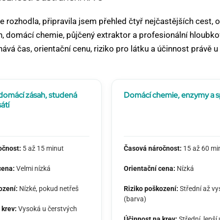
e rozhodla, připravila jsem přehled čtyř nejčastějších cest, 
 domácí chemie, půjčený extraktor a profesionální hloubkov
ává čas, orientační cenu, riziko pro látku a účinnost právě u
domácí zásah, studená
Domácí chemie, enzymy a s
átí
očnost:
5 až 15 minut
Časová náročnost:
15 až 60 mi
cena:
Velmi nízká
Orientační cena:
Nízká
ození:
Nízké, pokud netřeš
Riziko poškození:
Střední až vy
(barva)
 krev:
Vysoká u čerstvých
Účinnost na krev:
Střední, lepší 