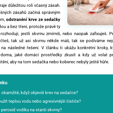
hraje důležitou roli včasný zásah.
ěšných zásahů začíná správným
em,
odstranění krve ze sedačky
ou a bez tření, protože právě ty
rozhodují, jestli skvrnu zmírníš, nebo naopak zafixuješ. P
čteš, tak už asi skvrnu někde máš, tak se podíváme nej
 na následné řešení. V článku ti ukážu konkrétní kroky, 
 doma, jaké domácí prostředky zkusit a kdy už volat pr
štění, aby na tom sedačka nebo koberec nebyly ještě hůře.
ánku
 okamžitě, když objevíš krev na sedačce?
žít teplou vodu nebo agresivnější čističe?
peroxid vodíku na starší skvrny?