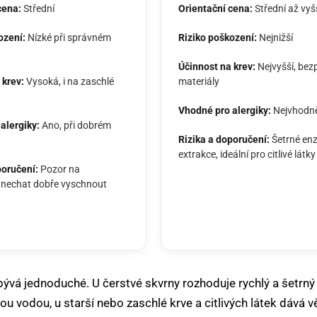
cena:
Střední
Orientační cena:
Střední až vyš
ození:
Nízké při správném
Riziko poškození:
Nejnižší
Účinnost na krev:
Nejvyšší, bez
 krev:
Vysoká, i na zaschlé
materiály
Vhodné pro alergiky:
Nejvhodně
alergiky:
Ano, při dobrém
Rizika a doporučení:
Šetrné en
extrakce, ideální pro citlivé látky
poručení:
Pozor na
 nechat dobře vyschnout
bývá jednoduché. U čerstvé skvrny rozhoduje rychlý a šetrn
u vodou, u starší nebo zaschlé krve a citlivých látek dává v