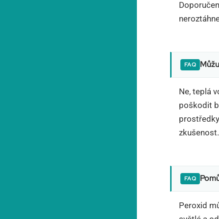
Doporučení,
neroztáhne
Můžu 
Ne, teplá v
poškodit b
prostředky
zkušenost
Pomůž
Peroxid můž
světlé a o