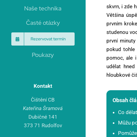
Čištění běžných koberců
skvrn, i zde 
Naše technika
Vyčistíme a provoníme koberce
Většina úsp
Časté otázky
prvním krok
studenou vod
Čištění perských a vlněných koberců
Rezervovat termín
první minuty 
Ruční čištění citlivých materiálů
pokud tohle 
Poukazy
pomoc, ale i
Čištění koberců a čalounění pro firmy
udělat hned
Řešení pro malé a střední podniky
hloubkové či
Kontakt
Impregnace
Čištění CB
Obsah čl
Prodloužíme čistotu povrchů
Kateřina Šramová
Co dělat
Dubičné 141
Můžu pou
373 71 Rudolfov
Pomůže 